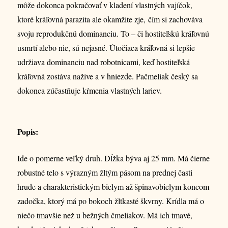
môže dokonca pokračovať v kladení vlastných vajíčok,
ktoré kráľovná parazita ale okamžite zje, čím si zachováva
svoju reprodukčnú dominanciu. To – či hostiteľskú kráľovnú
usmrtí alebo nie, sú nejasné. Útočiaca kráľovná si lepšie
udržiava dominanciu nad robotnicami, keď hostiteľská
kráľovná zostáva nažive a v hniezde. Pačmeliak český sa
dokonca zúčastňuje kŕmenia vlastných lariev.
Popis:
Ide o pomerne veľký druh. Dĺžka býva aj 25 mm. Má čierne
robustné telo s výrazným žltým pásom na prednej časti
hrude a charakteristickým bielym až špinavobielym koncom
zadočka, ktorý má po bokoch žltkasté škvrny. Krídla má o
niečo tmavšie než u bežných čmeliakov. Má ich tmavé,