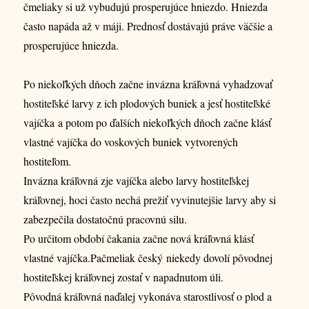
čmeliaky si už vybudujú prosperujúce hniezdo. Hniezda
často napáda až v máji. Prednosť dostávajú práve väčšie a
prosperujúce hniezda.
Po niekoľkých dňoch začne invázna kráľovná vyhadzovať
hostiteľské larvy z ich plodových buniek a jesť hostiteľské
vajíčka a potom po ďalších niekoľkých dňoch začne klásť
vlastné vajíčka do voskových buniek vytvorených
hostiteľom.
Invázna kráľovná zje vajíčka alebo larvy hostiteľskej
kráľovnej, hoci často nechá prežiť vyvinutejšie larvy aby si
zabezpečila dostatočnú pracovnú silu.
Po určitom období čakania začne nová kráľovná klásť
vlastné vajíčka.Pačmeliak český niekedy dovolí pôvodnej
hostiteľskej kráľovnej zostať v napadnutom úli.
Pôvodná kráľovná naďalej vykonáva starostlivosť o plod a