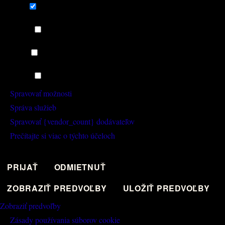
Funkčné
Funkčné
Vždy aktívny
Predvoľby
Predvoľby
Štatistiky
Štatistiky
Marketing
Marketing
Spravovať možnosti
Správa služieb
Spravovať {vendor_count} dodávateľov
Prečítajte si viac o týchto účeloch
PRIJAŤ
ODMIETNUŤ
ZOBRAZIŤ PREDVOĽBY
ULOŽIŤ PREDVOĽBY
Zobraziť predvoľby
Zásady používania súborov cookie