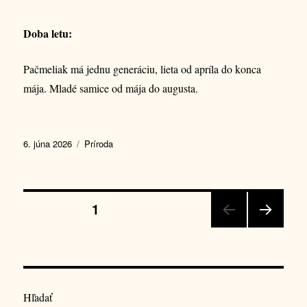
Doba letu:
Pačmeliak má jednu generáciu, lieta od apríla do konca
mája. Mladé samice od mája do augusta.
Publikované
Kategórie
6. júna 2026
Príroda
Stránkovanie
STRÁNKA
1
NASL
príspevkov
EDUJ
ÚCA
STRÁ
NKA
Hľadať