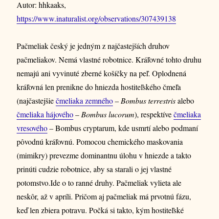
Autor: hhkaaks,
https://www.inaturalist.org/observations/307439138
Pačmeliak český je jedným z najčastejších druhov
pačmeliakov. Nemá vlastné robotnice. Kráľovné tohto druhu
nemajú ani vyvinuté zberné košíčky na peľ. Oplodnená
kráľovná len prenikne do hniezda hostiteľského čmeľa
(najčastejšie
čmeliaka zemného
–
Bombus terrestris
alebo
čmeliaka hájového
–
Bombus lucorum
), respektíve
čmeliaka
vresového
– Bombus cryptarum, kde usmrtí alebo podmaní
pôvodnú kráľovnú. Pomocou chemického maskovania
(mimikry) prevezme dominantnu úlohu v hniezde a takto
prinúti cudzie robotnice, aby sa starali o jej vlastné
potomstvo.Ide o to ranné druhy. Pačmeliak vylieta ale
neskôr, až v apríli. Pričom aj pačmeliak má prvotnú fázu,
keď len zbiera potravu. Počká si takto, kým hostiteľské