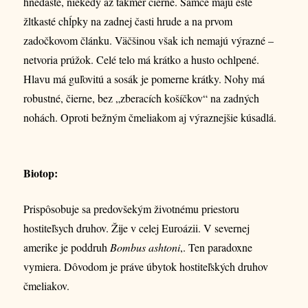
hnedasté, niekedy až takmer čierne. Samce majú ešte
žltkasté chĺpky na zadnej časti hrude a na prvom
zadočkovom článku. Väčšinou však ich nemajú výrazné –
netvoria prúžok. Celé telo má krátko a husto ochlpené.
Hlavu má guľovitú a sosák je pomerne krátky. Nohy má
robustné, čierne, bez „zberacích košíčkov“ na zadných
nohách. Oproti bežným čmeliakom aj výraznejšie kúsadlá.
Biotop:
Prispôsobuje sa predovšekým životnému priestoru
hostiteľsych druhov. Žije v celej Euroázii. V severnej
amerike je poddruh
Bombus ashtoni
,. Ten paradoxne
vymiera. Dôvodom je práve úbytok hostiteľských druhov
čmeliakov.