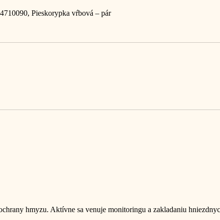
154710090, Pieskorypka vŕbová – pár
 ochrany hmyzu. Aktívne sa venuje monitoringu a zakladaniu hniezdnyc