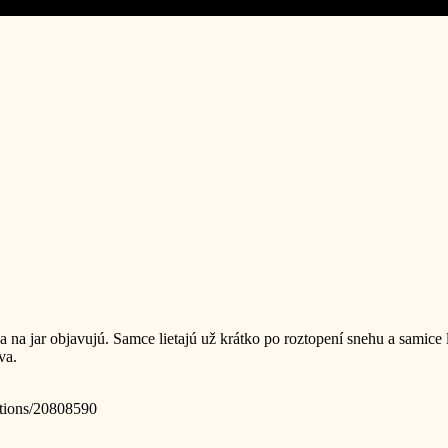
a na jar objavujú. Samce lietajú už krátko po roztopení snehu a samice 
va.
vations/20808590