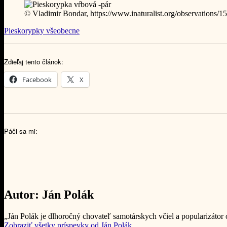
© Vladimir Bondar, https://www.inaturalist.org/observations/
Pieskorypky všeobecne
Zdieľaj tento článok:
Facebook
X
Páči sa mi:
Autor:
Ján Polák
„Ján Polák je dlhoročný chovateľ samotárskych včiel a popularizátor
Zobraziť všetky príspevky od Ján Polák