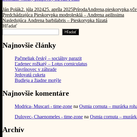
Autor
Publikované
Kategórie
Značky
Ján Polák
2. júla 2024
25. apríla 2025
Príroda
Andrena
,
pieskorypka
,
vče
Navigácia
Predchádzajúci
Predchádzajúca
Pieskorypka modrolesklá – Andrena agilissima
Ďalší
článok:
Nasledujúca
Andrena barbilabris – Pieskorypka fúzatá
v
článok:
Hľadať
článku
Hľadať
Najnovšie články
Pačmeliak český – sociálny parazit
Ľadenec rožkatý – Lotus corniculatus
Vavrínovec v záhrade
Jedovatá cuketa
Budleja a žiadne motýle
Najnovšie komentáre
Modrica- Muscari - time-zone
na
Osmia cornuta – murárka roh
Dulovec- Chaenomeles - time-zone
na
Osmia cornuta – murárk
Archív