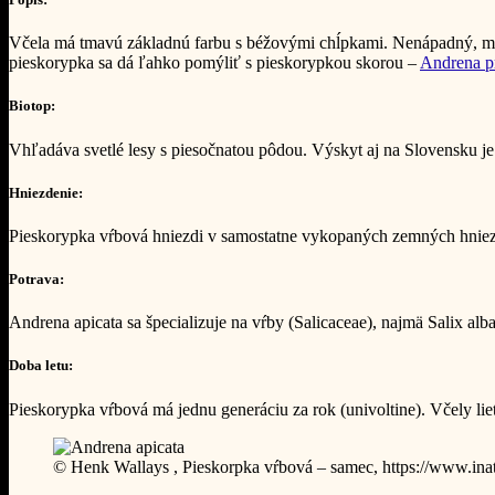
Včela má tmavú základnú farbu s béžovými chĺpkami. Nenápadný, má
pieskorypka sa dá ľahko pomýliť s pieskorypkou skorou –
Andrena p
Biotop:
Vhľadáva svetlé lesy s piesočnatou pôdou. Výskyt aj na Slovensku je s
Hniezdenie:
Pieskorypka vŕbová hniezdi v samostatne vykopaných zemných hniezd
Potrava:
Andrena apicata sa špecializuje na vŕby (Salicaceae), najmä Salix alba 
Doba letu:
Pieskorypka vŕbová má jednu generáciu za rok (univoltine). Včely li
© Henk Wallays , Pieskorpka vŕbová – samec, https://www.inat