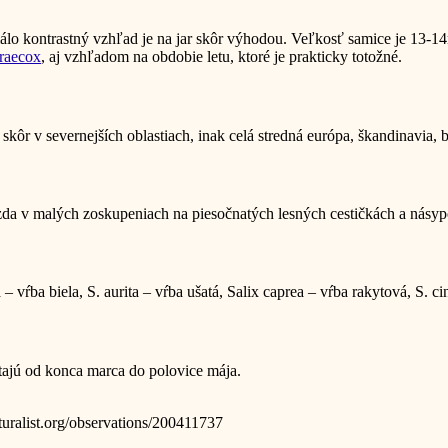
lo kontrastný vzhľad je na jar skôr výhodou. Veľkosť samice je 13
raecox
, aj vzhľadom na obdobie letu, ktoré je prakticky totožné.
kôr v severnejších oblastiach, inak celá stredná európa, škandinavia, b
a v malých zoskupeniach na piesočnatých lesných cestičkách a násypo
– vŕba biela, S. aurita – vŕba ušatá, Salix caprea – vŕba rakytová, S. ci
etajú od konca marca do polovice mája.
uralist.org/observations/200411737