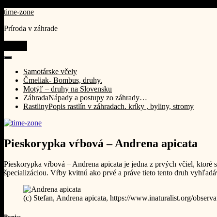
Prejsť
time-zone
na
Príroda v záhrade
obsah
Menu
Samotárske včely
Čmeliak- Bombus, druhy.
Motýľ – druhy na Slovensku
Záhrada
Nápady a postupy zo záhrady…
Rastliny
Popis rastlín v záhradach. kríky , byliny, stromy
Pieskorypka vŕbová – Andrena apicata
Pieskorypka vŕbová – Andrena apicata je jedna z prvých včiel, ktoré s
špecializáciou. Vŕby kvitnú ako prvé a práve tieto tento druh vyhľadá
(c) Stefan, Andrena apicata, https://www.inaturalist.org/obser
Popis: