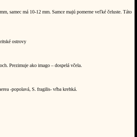
-14mm, samec má 10-12 mm. Samce majú pomerne veľké čeluste. Táto
ritské ostrovy
ch. Prezimuje ako imago – dospelá včela.
nerea -popolavá, S. fragilis- vŕba krehká.