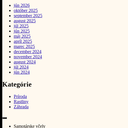
jún 2026
október 2025
september 2025
august 2025
júl 2025
jún 2025
máj 2025
apríl 2025
marec 2025
december 2024
november 2024
august 2024
júl 2024
jún 2024
Kategórie
Príroda
Rastliny
Záhrada
Samotárske včely