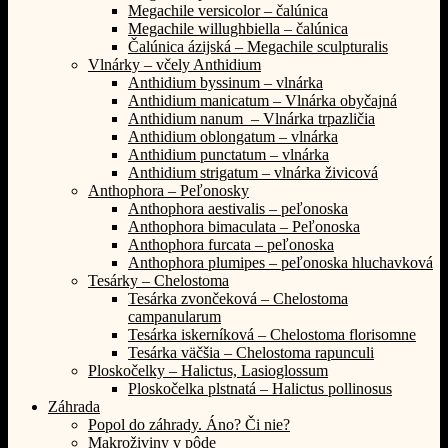
Megachile versicolor – čalúnica
Megachile willughbiella – čalúnica
Čalúnica ázijská – Megachile sculpturalis
Vlnárky – včely Anthidium
Anthidium byssinum – vlnárka
Anthidium manicatum – Vlnárka obyčajná
Anthidium nanum – Vlnárka trpazličia
Anthidium oblongatum – vlnárka
Anthidium punctatum – vlnárka
Anthidium strigatum – vlnárka živicová
Anthophora – Peľonosky
Anthophora aestivalis – peľonoska
Anthophora bimaculata – Peľonoska
Anthophora furcata – peľonoska
Anthophora plumipes – peľonoska hluchavková
Tesárky – Chelostoma
Tesárka zvončeková – Chelostoma
campanularum
Tesárka iskerníková – Chelostoma florisomne
Tesárka väčšia – Chelostoma rapunculi
Ploskočelky – Halictus, Lasioglossum
Ploskočelka plstnatá – Halictus pollinosus
Záhrada
Popol do záhrady. Áno? Či nie?
Makroživiny v pôde