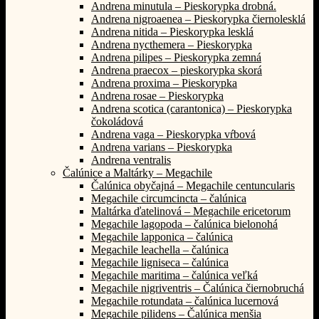
Andrena minutula – Pieskorypka drobná.
Andrena nigroaenea – Pieskorypka čiernolesklá
Andrena nitida – Pieskorypka lesklá
Andrena nycthemera – Pieskorypka
Andrena pilipes – Pieskorypka zemná
Andrena praecox – pieskorypka skorá
Andrena proxima – Pieskorypka
Andrena rosae – Pieskorypka
Andrena scotica (carantonica) – Pieskorypka
čokoládová
Andrena vaga – Pieskorypka vŕbová
Andrena varians – Pieskorypka
Andrena ventralis
Čalúnice a Maltárky – Megachile
Čalúnica obyčajná – Megachile centuncularis
Megachile circumcincta – čalúnica
Maltárka ďatelinová – Megachile ericetorum
Megachile lagopoda – čalúnica bielonohá
Megachile lapponica – čalúnica
Megachile leachella – čalúnica
Megachile ligniseca – čalúnica
Megachile maritima – čalúnica veľká
Megachile nigriventris – Čalúnica čiernobruchá
Megachile rotundata – čalúnica lucernová
Megachile pilidens – Čalúnica menšia