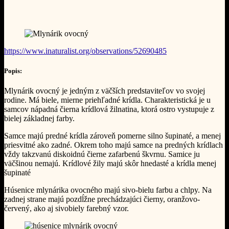
https://www.inaturalist.org/observations/52690485
Popis:
Mlynárik ovocný je jedným z väčších predstaviteľov vo svojej
rodine. Má biele, mierne priehľadné krídla. Charakteristická je u
samcov nápadná čierna krídlová žilnatina, ktorá ostro vystupuje z
bielej základnej farby.
Samce majú predné krídla zároveň pomerne silno šupinaté, a menej
priesvitné ako zadné. Okrem toho majú samce na predných krídlach
vždy takzvanú diskoidnú čierne zafarbenú škvrnu. Samice ju
väčšinou nemajú. Krídlové žily majú skôr hnedasté a krídla menej
šupinaté
Húsenice mlynárika ovocného majú sivo-bielu farbu a chlpy. Na
zadnej strane majú pozdĺžne prechádzajúci čierny, oranžovo-
červený, ako aj sivobiely farebný vzor.