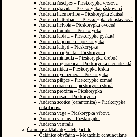
Andrena fuscipes – Pieskorypka vresová
Andrena gravida – Pieskorypka páskovaná
Andrena haemorrhoa – Pieskorypka zlatistá
Andrena hattorfiana – Pieskorypka chrastavcová
Andrena helvola – Pieskorypka ovocná.
Andrena humilis – Pieskorypka
Andrena labiata – Pieskorypka pyskatá
Andrena lapponica – pieskorypka
Andrena lathyri – Pieskorypka
Andrena marginata – Pieskorypka
Andrena minutula – Pieskorypka drobná.
Andrena nigroaenea – Pieskorypka čiernolesklá
Andrena nitida – Pieskorypka lesklá
Andrena nycthemera – Pieskorypka
Andrena pilipes – Pieskorypka zemná
Andrena praecox – pieskorypka skorá
Andrena proxima – Pieskorypka
Andrena rosae – Pieskorypka
Andrena scotica (carantonica) – Pieskorypka
čokoládová
Andrena vaga – Pieskorypka vŕbová
Andrena varians – Pieskorypka
Andrena ventralis
Čalúnice a Maltárky – Megachile
Čalúnica obyčajná – Megachile centuncularis