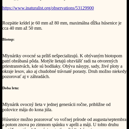
https://www.inaturalist.org/observations/53129900
Rozpätie krídel je 60 mm až 80 mm, maximálna dĺžka húsenice je
cca 40 mm až 50 mm.
Biotop:
Mlynáriky ovocné sa príliš nešpecializujú. K obývaným biotopom
patrí obrábaná pôda. Motýle lietajú obzvlášť radi na otvorených
priestranstvách, kde sú bodliaky. Obýva násypy, sady, živé ploty a
okraje lesov, ako aj chudobné trávnaté porasty. Druh možno niekedy
pozorovať aj v záhradách.
Doba letu:
Mlynárik ovocný lieta v jednej generácii ročne, približne od
polovice mája do kona júla.
Húsenice možno pozorovať vo voľnej prírode od augusta/septembra
a potom znova po zimnom spánku v apríli a máji. U tohto druhu