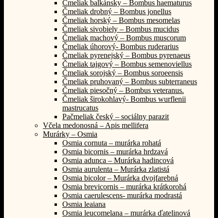
Čmeliak balkánsky – Bombus haematurus
Čmeliak drobný – Bombus jonellus
Čmeliak horský – Bombus mesomelas
Čmeliak sivobiely – Bombus mucidus
Čmeliak machový – Bombus muscorum
Čmeliak úhorový- Bombus ruderarius
Čmeliak pyrenejský – Bombus pyrenaeus
Čmeliak tajgový – Bombus semenoviellus
Čmeliak sorojský – Bombus soroeensis
Čmeliak pruhovaný – Bombus subterraneus
Čmeliak piesočný – Bombus veteranus.
Čmeliak širokohlavý- Bombus wurflenii
mastrucatus
Pačmeliak český – sociálny parazit
Včela medonosná – Apis mellifera
Murárky – Osmia
Osmia cornuta – murárka rohatá
Osmia bicornis – murárka hrdzavá
Osmia adunca – Murárka hadincová
Osmia aurulenta – Murárka zlatistá
Osmia bicolor – Murárka dvojfarebná
Osmia brevicornis – murárka krátkorohá
Osmia caerulescens- murárka modrastá
Osmia leaiana
Osmia leucomelana – murárka ďatelinová