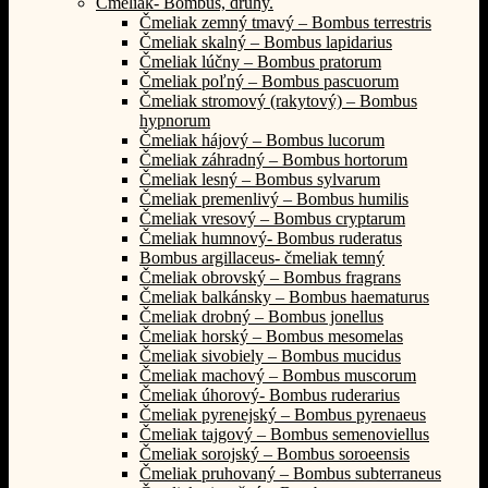
Čmeliak- Bombus, druhy.
Čmeliak zemný tmavý – Bombus terrestris
Čmeliak skalný – Bombus lapidarius
Čmeliak lúčny – Bombus pratorum
Čmeliak poľný – Bombus pascuorum
Čmeliak stromový (rakytový) – Bombus
hypnorum
Čmeliak hájový – Bombus lucorum
Čmeliak záhradný – Bombus hortorum
Čmeliak lesný – Bombus sylvarum
Čmeliak premenlivý – Bombus humilis
Čmeliak vresový – Bombus cryptarum
Čmeliak humnový- Bombus ruderatus
Bombus argillaceus- čmeliak temný
Čmeliak obrovský – Bombus fragrans
Čmeliak balkánsky – Bombus haematurus
Čmeliak drobný – Bombus jonellus
Čmeliak horský – Bombus mesomelas
Čmeliak sivobiely – Bombus mucidus
Čmeliak machový – Bombus muscorum
Čmeliak úhorový- Bombus ruderarius
Čmeliak pyrenejský – Bombus pyrenaeus
Čmeliak tajgový – Bombus semenoviellus
Čmeliak sorojský – Bombus soroeensis
Čmeliak pruhovaný – Bombus subterraneus