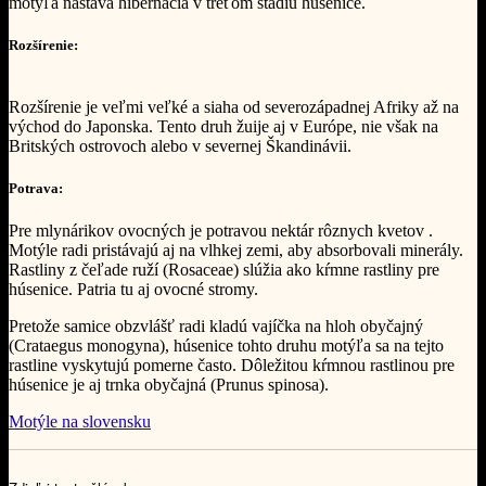
motýľa nastáva hibernácia v treťom štádiu húsenice.
Rozšírenie:
Rozšírenie je veľmi veľké a siaha od severozápadnej Afriky až na
východ do Japonska. Tento druh žuije aj v Európe, nie však na
Britských ostrovoch alebo v severnej Škandinávii.
Potrava:
Pre mlynárikov ovocných je potravou nektár rôznych kvetov .
Motýle radi pristávajú aj na vlhkej zemi, aby absorbovali minerály.
Rastliny z čeľade ruží (Rosaceae) slúžia ako kŕmne rastliny pre
húsenice. Patria tu aj ovocné stromy.
Pretože samice obzvlášť radi kladú vajíčka na hloh obyčajný
(Crataegus monogyna), húsenice tohto druhu motýľa sa na tejto
rastline vyskytujú pomerne často. Dôležitou kŕmnou rastlinou pre
húsenice je aj trnka obyčajná (Prunus spinosa).
Motýle na slovensku