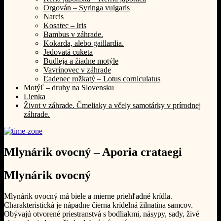
Orgován – Syringa vulgaris
Narcis
Kosatec – Iris
Bambus v záhrade.
Kokarda, alebo gaillardia.
Jedovatá cuketa
Budleja a žiadne motýle
Vavrínovec v záhrade
Ľadenec rožkatý – Lotus corniculatus
Motýľ – druhy na Slovensku
Lienka
Život v záhrade. Čmeliaky a včely samotárky v prírodnej
záhrade.
Mlynárik ovocný – Aporia crataegi
Mlynárik ovocný
Mlynárik ovocný má biele a mierne priehľadné krídla.
Charakteristická je nápadne čierna krídelná žilnatina samcov.
Obývajú otvorené priestranstvá s bodliakmi, násypy, sady, živé