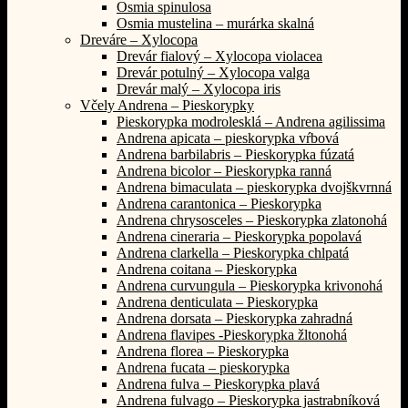
Osmia spinulosa
Osmia mustelina – murárka skalná
Dreváre – Xylocopa
Drevár fialový – Xylocopa violacea
Drevár potulný – Xylocopa valga
Drevár malý – Xylocopa iris
Včely Andrena – Pieskorypky
Pieskorypka modrolesklá – Andrena agilissima
Andrena apicata – pieskorypka vŕbová
Andrena barbilabris – Pieskorypka fúzatá
Andrena bicolor – Pieskorypka ranná
Andrena bimaculata – pieskorypka dvojškvrnná
Andrena carantonica – Pieskorypka
Andrena chrysosceles – Pieskorypka zlatonohá
Andrena cineraria – Pieskorypka popolavá
Andrena clarkella – Pieskorypka chlpatá
Andrena coitana – Pieskorypka
Andrena curvungula – Pieskorypka krivonohá
Andrena denticulata – Pieskorypka
Andrena dorsata – Pieskorypka zahradná
Andrena flavipes -Pieskorypka žltonohá
Andrena florea – Pieskorypka
Andrena fucata – pieskorypka
Andrena fulva – Pieskorypka plavá
Andrena fulvago – Pieskorypka jastrabníková