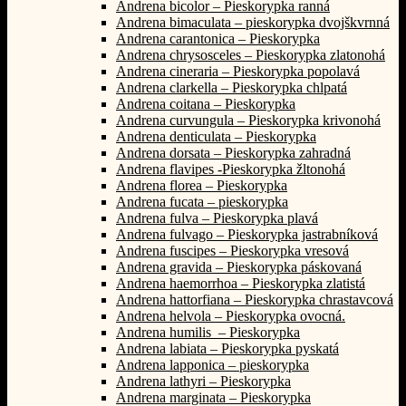
Andrena bicolor – Pieskorypka ranná
Andrena bimaculata – pieskorypka dvojškvrnná
Andrena carantonica – Pieskorypka
Andrena chrysosceles – Pieskorypka zlatonohá
Andrena cineraria – Pieskorypka popolavá
Andrena clarkella – Pieskorypka chlpatá
Andrena coitana – Pieskorypka
Andrena curvungula – Pieskorypka krivonohá
Andrena denticulata – Pieskorypka
Andrena dorsata – Pieskorypka zahradná
Andrena flavipes -Pieskorypka žltonohá
Andrena florea – Pieskorypka
Andrena fucata – pieskorypka
Andrena fulva – Pieskorypka plavá
Andrena fulvago – Pieskorypka jastrabníková
Andrena fuscipes – Pieskorypka vresová
Andrena gravida – Pieskorypka páskovaná
Andrena haemorrhoa – Pieskorypka zlatistá
Andrena hattorfiana – Pieskorypka chrastavcová
Andrena helvola – Pieskorypka ovocná.
Andrena humilis – Pieskorypka
Andrena labiata – Pieskorypka pyskatá
Andrena lapponica – pieskorypka
Andrena lathyri – Pieskorypka
Andrena marginata – Pieskorypka