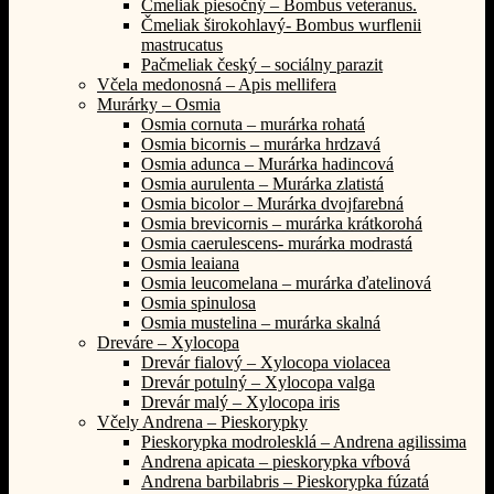
Čmeliak piesočný – Bombus veteranus.
Čmeliak širokohlavý- Bombus wurflenii
mastrucatus
Pačmeliak český – sociálny parazit
Včela medonosná – Apis mellifera
Murárky – Osmia
Osmia cornuta – murárka rohatá
Osmia bicornis – murárka hrdzavá
Osmia adunca – Murárka hadincová
Osmia aurulenta – Murárka zlatistá
Osmia bicolor – Murárka dvojfarebná
Osmia brevicornis – murárka krátkorohá
Osmia caerulescens- murárka modrastá
Osmia leaiana
Osmia leucomelana – murárka ďatelinová
Osmia spinulosa
Osmia mustelina – murárka skalná
Dreváre – Xylocopa
Drevár fialový – Xylocopa violacea
Drevár potulný – Xylocopa valga
Drevár malý – Xylocopa iris
Včely Andrena – Pieskorypky
Pieskorypka modrolesklá – Andrena agilissima
Andrena apicata – pieskorypka vŕbová
Andrena barbilabris – Pieskorypka fúzatá