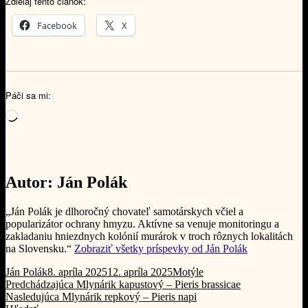
Zdieľaj tento článok:
Facebook
X
Páči sa mi:
Loading…
Autor:
Ján Polák
„Ján Polák je dlhoročný chovateľ samotárskych včiel a
popularizátor ochrany hmyzu. Aktívne sa venuje monitoringu a
zakladaniu hniezdnych kolónií murárok v troch rôznych lokalitách
na Slovensku.“
Zobraziť všetky príspevky od Ján Polák
Autor
Publikované
Kategórie
Ján Polák
8. apríla 2025
12. apríla 2025
Motýle
Navigácia
Predchádzajúci
Predchádzajúca
Mlynárik kapustový – Pieris brassicae
Ďalší
článok:
Nasledujúca
Mlynárik repkový – Pieris napi
v