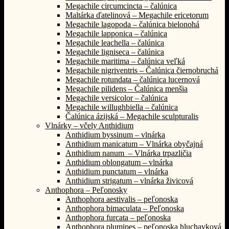
Megachile circumcincta – čalúnica
Maltárka ďatelinová – Megachile ericetorum
Megachile lagopoda – čalúnica bielonohá
Megachile lapponica – čalúnica
Megachile leachella – čalúnica
Megachile ligniseca – čalúnica
Megachile maritima – čalúnica veľká
Megachile nigriventris – Čalúnica čiernobruchá
Megachile rotundata – čalúnica lucernová
Megachile pilidens – Čalúnica menšia
Megachile versicolor – čalúnica
Megachile willughbiella – čalúnica
Čalúnica ázijská – Megachile sculpturalis
Vlnárky – včely Anthidium
Anthidium byssinum – vlnárka
Anthidium manicatum – Vlnárka obyčajná
Anthidium nanum – Vlnárka trpazličia
Anthidium oblongatum – vlnárka
Anthidium punctatum – vlnárka
Anthidium strigatum – vlnárka živicová
Anthophora – Peľonosky
Anthophora aestivalis – peľonoska
Anthophora bimaculata – Peľonoska
Anthophora furcata – peľonoska
Anthophora plumipes – peľonoska hluchavková