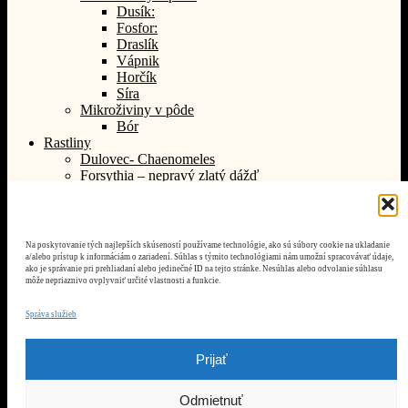
Dusík:
Fosfor:
Draslík
Vápnik
Horčík
Síra
Mikroživiny v pôde
Bór
Rastliny
Dulovec- Chaenomeles
Forsythia – nepravý zlatý dážď
Ďatelina v záhrade , je to burina, alebo pomocník?
Pôvodne medonosné rastliny, ktoré sú dnes invazívne.
Modrica- Muscari
Kéria japonská – Kerria japonica
Na poskytovanie tých najlepších skúseností používame technológie, ako sú súbory cookie na ukladanie
Orgován – Syringa vulgaris
a/alebo prístup k informáciám o zariadení. Súhlas s týmito technológiami nám umožní spracovávať údaje,
ako je správanie pri prehliadaní alebo jedinečné ID na tejto stránke. Nesúhlas alebo odvolanie súhlasu
Narcis
môže nepriaznivo ovplyvniť určité vlastnosti a funkcie.
Kosatec – Iris
Bambus v záhrade.
Správa služieb
Kokarda, alebo gaillardia.
Jedovatá cuketa
Budleja a žiadne motýle
Prijať
Vavrínovec v záhrade
Ľadenec rožkatý – Lotus corniculatus
Odmietnuť
Motýľ – druhy na Slovensku