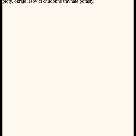
ploty, okraje lesov či chudobné trávnaté porasty.