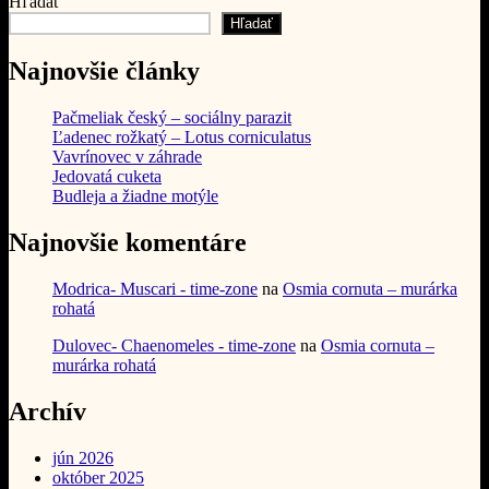
článok:
Hľadať
článku
Hľadať
Najnovšie články
Pačmeliak český – sociálny parazit
Ľadenec rožkatý – Lotus corniculatus
Vavrínovec v záhrade
Jedovatá cuketa
Budleja a žiadne motýle
Najnovšie komentáre
Modrica- Muscari - time-zone
na
Osmia cornuta – murárka
rohatá
Dulovec- Chaenomeles - time-zone
na
Osmia cornuta –
murárka rohatá
Archív
jún 2026
október 2025